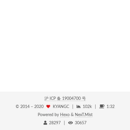
沪 ICP 备
19004700 号
© 2014 –
2020
KYANGC
|
102k
|
1:32
Powered by
Hexo
&
NexT.Mist
28297
|
30657